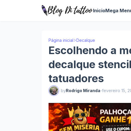
Inicio
Mega Men
Página inicial
Decalque
Escolhendo a m
decalque stenci
tatuadores
by
Rodrigo Miranda
-
fevereiro 15, 