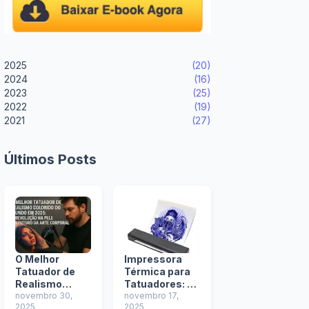
2025
(20)
2024
(16)
2023
(25)
2022
(19)
2021
(27)
Últimos Posts
O Melhor
Impressora
Tatuador de
Térmica para
Realismo
Tatuadores: O
Colorido do
novembro 30,
Guia Definitivo
novembro 17,
2025
2025
Mundo em
para Stencils