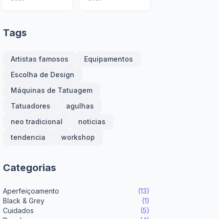
2025: A
Perfeitos e
Revolução na
Fluxo de
Pele e o Futuro
Trabalho
Tags
da Arte
Otimizado
Corporal
Artistas famosos
Equipamentos
Escolha de Design
Máquinas de Tatuagem
Tatuadores
agulhas
neo tradicional
noticias
tendencia
workshop
Categorias
Aperfeiçoamento
(13)
Black & Grey
(1)
Cuidados
(5)