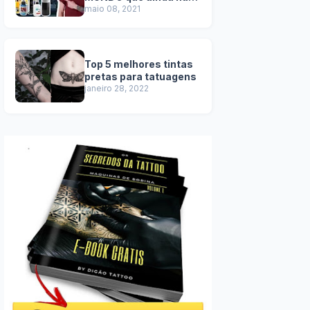
temos no BRASIL
maio 08, 2021
Top 5 melhores tintas
pretas para tatuagens
janeiro 28, 2022