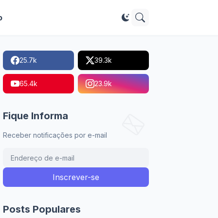
o
25.7k
39.3k
65.4k
23.9k
Fique Informa
Receber notificações por e-mail
Posts Populares