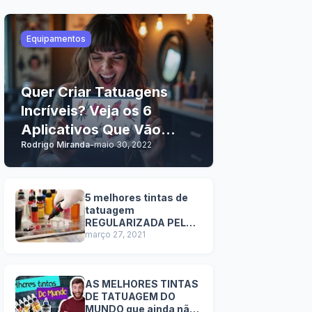
Equipamentos
Quer Criar Tatuagens
Incríveis? Veja os 6
Aplicativos Que Vão
Rodrigo Miranda
-
maio 30, 2022
Revolucionar Suas
Criações
5 melhores tintas de
tatuagem
REGULARIZADA PELA
ANVISA NO BRASIL
março 27, 2021
AS MELHORES TINTAS
DE TATUAGEM DO
MUNDO que ainda não