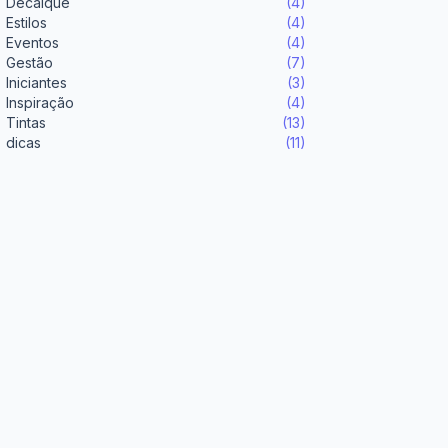
Decalque
(4)
Estilos
(4)
Eventos
(4)
Gestão
(7)
Iniciantes
(3)
Inspiração
(4)
Tintas
(13)
dicas
(11)